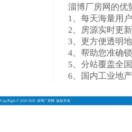
淄博厂房网的优
1、每天海量用
2、房源实时更
3、更方便透明
4、帮助您准确
5、分站覆盖全
6、国内工业地
CopyRight
©
2019-2026 淄博厂房网 版权所有