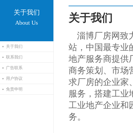
关于我们
关于我们
About Us
淄博厂房网致
站，中国最专业
关于我们
地产服务商提供
联系我们
广告联系
商务策划、市场
用户协议
求厂房的企业家
免责申明
服务，搭建工业
工业地产企业和
务。