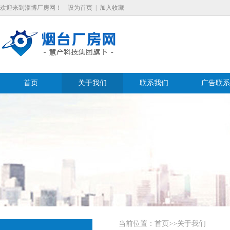
欢迎来到淄博厂房网！
设为首页
|
加入收藏
首页
关于我们
联系我们
广告联系
当前位置：
首页
>>关于我们