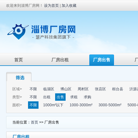
欢迎来到淄博厂房网！
设为首页
|
加入收藏
首页
厂房出租
厂房出售
筛选
区域>
不限
临淄区
博山区
周村区
张店区
桓台县
沂源
类型>
不限
出租
出售
求租
求购
面积>
不限
1000m²以下
1000-3000m²
3000-5000m²
5000-
当前位置：
首页
>> 厂房出售
厂房出租