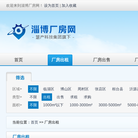
欢迎来到淄博厂房网！
设为首页
|
加入收藏
首页
厂房出租
厂房出售
筛选
区域>
不限
临淄区
博山区
周村区
张店区
桓台县
沂源
类型>
不限
出租
出售
求租
求购
面积>
不限
1000m²以下
1000-3000m²
3000-5000m²
5000-
当前位置：
首页
>> 厂房出租
厂房出租