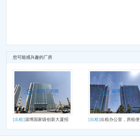
您可能感兴趣的厂房
[出租]
淄博国家级创新大厦招
[出租]
出租办公室，房租便
商
宜，税返高