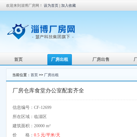
欢迎来到淄博厂房网！
设为首页
|
加入收藏
首页
厂房出租
厂房出售
当前位置：
首页
>>
厂房出租
厂房仓库食堂办公室配套齐全
信息编号：CF-12699
所在区域：临淄区
建筑面积：20000 m²
价 格：
0.5 元/平米/天