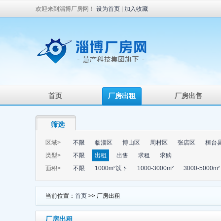
欢迎来到淄博厂房网！
设为首页
|
加入收藏
首页
厂房出租
厂房出售
筛选
区域>
不限
临淄区
博山区
周村区
张店区
桓台
类型>
不限
出租
出售
求租
求购
面积>
不限
1000m²以下
1000-3000m²
3000-5000m²
当前位置：
首页
>> 厂房出租
厂房出租