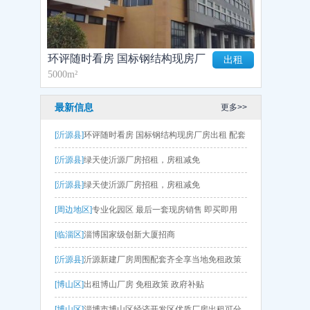
环评随时看房 国标钢结构现房厂
出租
5000m²
房出租 配套齐全
最新信息
更多>>
[沂源县]
环评随时看房 国标钢结构现房厂房出租 配套
齐全
[沂源县]
绿天使沂源厂房招租，房租减免
[沂源县]
绿天使沂源厂房招租，房租减免
[周边地区]
专业化园区 最后一套现房销售 即买即用
[临淄区]
淄博国家级创新大厦招商
[沂源县]
沂源新建厂房周围配套齐全享当地免租政策
[博山区]
出租博山厂房 免租政策 政府补贴
[博山区]
淄博市博山区经济开发区优质厂房出租可分