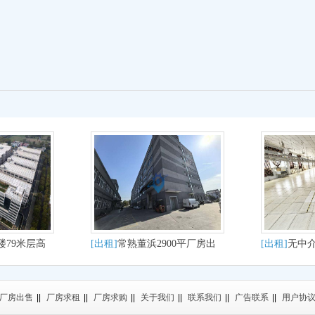
楼79米层高
[出租]
常熟董浜2900平厂房出
[出租]
无中介
租适合纺织布料圆机经编轻工
房二楼服装
业
厂房出售
||
厂房求租
||
厂房求购
||
关于我们
||
联系我们
||
广告联系
||
用户协