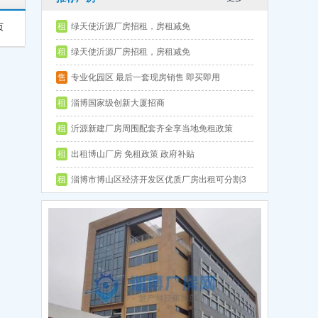
租
绿天使沂源厂房招租，房租减免
页
租
绿天使沂源厂房招租，房租减免
售
专业化园区 最后一套现房销售 即买即用
租
淄博国家级创新大厦招商
租
沂源新建厂房周围配套齐全享当地免租政策
租
出租博山厂房 免租政策 政府补贴
租
淄博市博山区经济开发区优质厂房出租可分割3
年免租