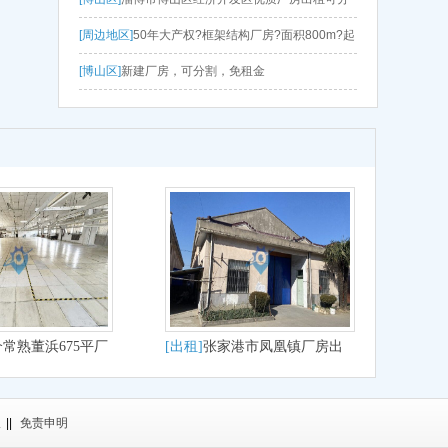
割3年免租
[周边地区]
50年大产权?框架结构厂房?面积800m?起
[博山区]
新建厂房，可分割，免租金
常熟董浜675平厂
[出租]
张家港市凤凰镇厂房出
仓储电商纺织电子
租
议
||
免责申明