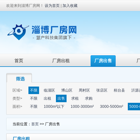
欢迎来到淄博厂房网！
设为首页
|
加入收藏
首页
厂房出租
厂房出售
筛选
区域>
不限
临淄区
博山区
周村区
张店区
桓台县
沂源
类型>
不限
出租
出售
求租
求购
面积>
不限
1000m²以下
1000-3000m²
3000-5000m²
5000-
当前位置：
首页
>> 厂房出售
厂房出租