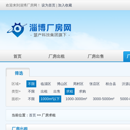
欢迎来到淄博厂房网！
设为首页
|
加入收藏
首页
厂房出租
厂房出售
筛选
区域>
不限
临淄区
博山区
周村区
张店区
桓台县
沂源
类型>
不限
出租
出售
求租
求购
面积>
不限
1000m²以下
1000-3000m²
3000-5000m²
5000-
当前位置：
首页
>> 厂房求租
厂房出租